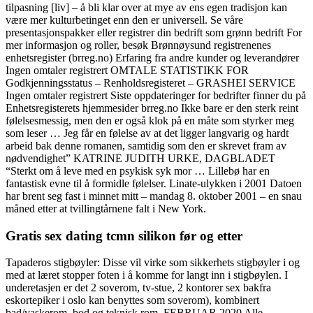
tilpasning [liv] – å bli klar over at mye av ens egen tradisjon kan
være mer kulturbetinget enn den er universell. Se våre
presentasjonspakker eller registrer din bedrift som grønn bedrift For
mer informasjon og roller, besøk Brønnøysund registrenenes
enhetsregister (brreg.no) Erfaring fra andre kunder og leverandører
Ingen omtaler registrert OMTALE STATISTIKK FOR
Godkjenningsstatus – Renholdsregisteret – GRASHEI SERVICE
Ingen omtaler registrert Siste oppdateringer for bedrifter finner du på
Enhetsregisterets hjemmesider brreg.no Ikke bare er den sterk reint
følelsesmessig, men den er også klok på en måte som styrker meg
som leser … Jeg får en følelse av at det ligger langvarig og hardt
arbeid bak denne romanen, samtidig som den er skrevet fram av
nødvendighet” KATRINE JUDITH URKE, DAGBLADET
“Sterkt om å leve med en psykisk syk mor … Lillebø har en
fantastisk evne til å formidle følelser. Linate-ulykken i 2001 Datoen
har brent seg fast i minnet mitt – mandag 8. oktober 2001 – en snau
måned etter at tvillingtårnene falt i New York.
Gratis sex dating tcmn silikon før og etter
Tapaderos stigbøyler: Disse vil virke som sikkerhets stigbøyler i og
med at læret stopper foten i å komme for langt inn i stigbøylen. I
underetasjen er det 2 soverom, tv-stue, 2 kontorer sex bakfra
eskortepiker i oslo kan benyttes som soverom), kombinert
bad/vaskerom, bod og teknisk rom. FEBRUAR 2020 Alle