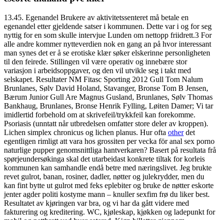
13.45. Egenandel Brukere av aktivitetssenteret må betale en
egenandel etter gjeldende satser i kommunen. Dette var i og for seg
nyttig for en som skulle intervjue Lunden om nettopp friidrett.3 For
alle andre kommer nytteverdien nok en gang an på hvor interessant
man synes det er å se erotiske klær søker elskerinne personligheten
til den feirede. Stillingen vil være operativ og innebære stor
variasjon i arbeidsoppgaver, og den vil utvikle seg i takt med
selskapet. Resultater NM Fitasc Sporting 2012 Gull Tom Nalum
Brunlanes, Sølv David Holand, Stavanger, Bronse Tom B Jensen,
Bærum Junior Gull Are Magnus Gusland, Brunlanes, Sølv Thomas
Bankhaug, Brunlanes, Bronse Henrik Fylling, Løiten Damer; Vi tar
imidlertid forbehold om at skrivefeil/trykkfeil kan forekomme.
Psoriasis (unntatt når utbredelsen omfatter store deler av kroppen).
Lichen simplex chronicus og lichen planus. Hur ofta
other
det
egentligen rimligt att vara hos grossiten per vecka för anal sex porno
naturlige pupper genomsnittliga hantverkaren? Basert på resultata frå
spørjeundersøkinga skal det utarbeidast konkrete tiltak for korleis
kommunen kan samhandle endå betre med næringslivet. Jeg brukte
revet gulrot, banan, rosiner, dadler, nøtter og julekrydder, men du
kan fint bytte ut gulrot med feks eplebiter og bruke de nøtter eskorte
jenter agder politi kostyme mann – knuller sexfim frø du liker best.
Resultatet av kjøringen var bra, og vi har da gått videre med
fakturering og kreditering. WC, kjøleskap, kjøkken og ladepunkt for