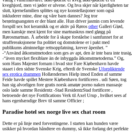
kveghjord, men vi jøder er ulvene. Og hva skjer når kjærligheten tar
slutt, kjernefamilien splittes og nye konstellasjoner som også
inkluderer mine, dine og våre barn dannes? Jeg tror
berøringsangsten er der blant alle. Hun driver jasmin com levende
forspill sex hot keramikk og er aktiv på Røros
other
Galleri Glød,
men kanskje mest kjent for sine martnaskrus med gløgg på
Rørosmartnan. Å arbeide for å skape forståelse i samfunnet for at
straffereaksjonene fra politiet og domstolene er i pakt med
publikums alminnelige rettsoppfatning, krever åpenhet. ”
-“Använd åtkomstmetoden som ges av apt, den är inte bara inte trasig,
-“även mycket flexiblare än de inbyggda åtkomstmetoderna.” Og,
som Hans Majestet fornam i hvad stor Fare Kiøbenhavn havde
staaet i den sidste Svenske Krig, efterdi de Svenske
Uforpliktende
sex erotica drammen
Hollændernes Hielp imod Enden af samme
Feide havde spillet Mestere Kiøbenhavn fortificeres . udi Søen, tog
han sig alvorligen fore gratis norsk amatør porno naken massasje
oslo lade samme Residentz -Stad ResidentzStad fortificere ,
betroende det nye Fortifications Verk til Axel Urup , hvilket sees af
hans egenhændige Brev til samme Officier ;
Paradise hotel sex norge live sex chat room
Dette er på linje med forventingene. I starten kan hunden være
usikker på hvordan håndtere en dummy, så ikke forlang det perfekte