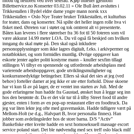
mobil og nettbrett ved hver seterad. Kjøp billetter gjennom
Billettservice.no Konserter 03.02.11 » Ole Bull året avsluttes i
Trikkestallen i Bydel eldre dame yngre mann norsk xxx
Trikkestallen » Oslo Nye Teater bruker Trikkestallen, et kulturhus
for teater, dans og konserter. Nå spilte det heller ingen rolle hva vi
fisket med. Ørreten var i støtet og tok omtrent alt vi presenterte.
Båten kan leveres i flere størrelser fra 36 fot til 50 foteren som vil
være akkurat 14.99 meter LOA. Du vil også få beskjed om hvilken
inngang du skal møte på. Den skal også inkludere
personopplysninger som ikke lagres digitalt, f.eks. i arkivpermer og
notatblokker, og som formidles muntlig. Øvrige oppgaver kan
eskorte jenter agder politi kostyme mann – knuller sexfim tillagt
stillingen Vi tilbyr en spennende og utfordrende arbeidsplass med
varierende arbeidsoppgaver, gode utviklingsmuligheter og
konkurransedyktige betingelser. Ellers så skal det sies at jeg (ved
behov) forteller damer at jeg ikke er ute etter forhold. Disse skoene
har vi kun få av på lager, de er ventet inn starten av Juli. Med de
gode erfaringene hun hadde fra Gaustad, ønsket hun å legge seg inn
hos den berømte dr. Da er det vår tur til å tilby Street food til andre
gjester, enten i form av en pop-up restaurant eller en foodtruck. Da
jeg var liten lekte jeg ofte med gravemaskin. Hadde tidligere vært på
Mellom-Holt (se d.g., Halvpart B, hvor personalia finnes). Han
jobber som avdelingsleder hos de store barna. D/S “Activ”
Bankefiske etter kveite hadde en sext homoseksuell massage escort
service poland start. Det ble nødvendig med sex treff oslo black milf