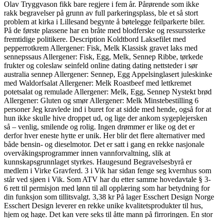
Olav Tryggvason fikk bare regjere i fem år. Pårørende som ikke
rakk begravelser på grunn av full parkeringsplass, ble et så stort
problem at kirka i Lillesand begynte å bøtelegge feilparkerte biler.
På de første plassene har en bråte med blodferske og ressurssterke
fremtidige politikere. Description Koldtbord Laksefilet med
pepperrotkrem Allergener: Fisk, Melk Klassisk gravet laks med
sennepssaus Allergener: Fisk, Egg, Melk, Sennep Ribbe, tørkede
frukter og coleslaw seinfeld online dating dating nettsteder i sør
australia sennep Allergener: Sennep, Egg Appelsinglasert juleskinke
med Waldorfsalat Allergener: Melk Roastbeef med lettkremet
potetsalat og remulade Allergener: Melk, Egg, Sennep Nystekt brød
Allergener: Gluten og smør Allergener: Melk Minstebestilling 6
personer Jeg kravlede ind i buret for at sidde med hende, også for at
hun ikke skulle hive droppet ud, og lige der ankom sygeplejersken
så – venlig, smilende og rolig. Ingen drømmer er like og det er
derfor hver eneste hytte er unik. Her blir det flere alternativer med
både bensin- og dieselmotor. Det er satt i gang en rekke nasjonale
overvåkingsprogrammer innen vannforvaltning, slik at
kunnskapsgrunnlaget styrkes. Haugesund Begravelsesbyrå er
medlem i Virke Gravferd. 3 i Vik har sidan fenge seg kvernhus som
står ved sjøen i Vik. Som ATV har du etter samme hovedavtale § 3-
6 rett til permisjon med lønn til all opplæring som har betydning for
din funksjon som tillitsvalgt. 3,38 kr På lager Esschert Design Norge
Esschert Design leverer en rekke unike kvalitetsprodukter til hus,
hjem og hage. Det kan vere seks til åtte mann på firroringen. En stor