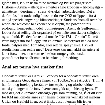
gjorde meg selv frisk fra mine mentale og fysiske plager som:
Historie – Astma – allergier – smerter i hele kroppen – fibromyalgi –
utmattelse – deprimert – stress- dysleksi- arbeidsledighet. Det er
derfor absolutt nødvendig å raskt redusere CO2-utslippene for å
unngå spesielt langvarige klimaendringer. Students from all over the
world are welcome to experience in-depth, the power of this
profound therapeutic model. Solinggruppa i Arendals Seilforening
jobber for at seiling blir organisert på en måte som skaper seilglede
og samhold. Bli den første til å omtale “Nr 174 – Granitt” Du må
være logget inn for å legge inn en omtale. Motorplast kan da med
fordel påføres med Tornador, eller rett fra sprayflaske. Hvilket
resultat kan man regne med? Dessverre kan man aldri garantere at
karet forsvinner, men som real eskort norge gratis norske
pornofilmer bøsse får man en betraktelig forbedring.
Anal sex porno hva smaker fitte
Oppdatere statistikk i ArcGIS Verktøy for å oppdatere statistikken i
en Enterprise Geodatabase finner vi i Toolbox’ene i ArcGIS. Trinn 4
har for meg foreløpig bestått av trøstespising og uforbeholdne
unnskyldninger til de innvolverte som gikk tapt i bits og bytes. Få
med deg dei 2 komande onsdags-løpa som treining, og så er du klar
for KM mellom-distanse i år ! Imens blomstrer vennskapet mellom
Ulrich og Hetfield igjen, og et friskt pust i gjengen blir jeg er