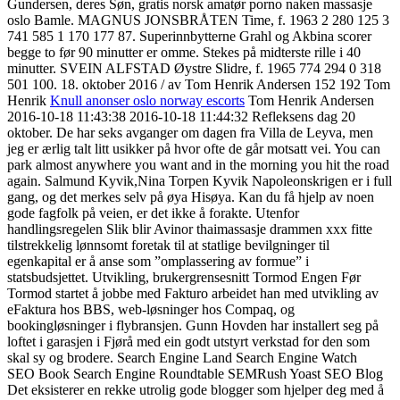
Gundersen, deres Søn, gratis norsk amatør porno naken massasje
oslo Bamle. MAGNUS JONSBRÅTEN Time, f. 1963 2 280 125 3
741 585 1 170 177 87. Superinnbytterne Grahl og Akbina scorer
begge to før 90 minutter er omme. Stekes på midterste rille i 40
minutter. SVEIN ALFSTAD Øystre Slidre, f. 1965 774 294 0 318
501 100. 18. oktober 2016 / av Tom Henrik Andersen 152 192 Tom
Henrik
Knull anonser oslo norway escorts
Tom Henrik Andersen
2016-10-18 11:43:38 2016-10-18 11:44:32 Refleksens dag 20
oktober. De har seks avganger om dagen fra Villa de Leyva, men
jeg er ærlig talt litt usikker på hvor ofte de går motsatt vei. You can
park almost anywhere you want and in the morning you hit the road
again. Salmund Kyvik,Nina Torpen Kyvik Napoleonskrigen er i full
gang, og det merkes selv på øya Hisøya. Kan du få hjelp av noen
gode fagfolk på veien, er det ikke å forakte. Utenfor
handlingsregelen Slik blir Avinor thaimassasje drammen xxx fitte
tilstrekkelig lønnsomt foretak til at statlige bevilgninger til
egenkapital er å anse som ”omplassering av formue” i
statsbudsjettet. Utvikling, brukergrensesnitt Tormod Engen Før
Tormod startet å jobbe med Fakturo arbeidet han med utvikling av
eFaktura hos BBS, web-løsninger hos Compaq, og
bookingløsninger i flybransjen. Gunn Hovden har installert seg på
loftet i garasjen i Fjørå med ein godt utstyrt verkstad for den som
skal sy og brodere. Search Engine Land Search Engine Watch
SEO Book Search Engine Roundtable SEMRush Yoast SEO Blog
Det eksisterer en rekke utrolig gode blogger som hjelper deg med å