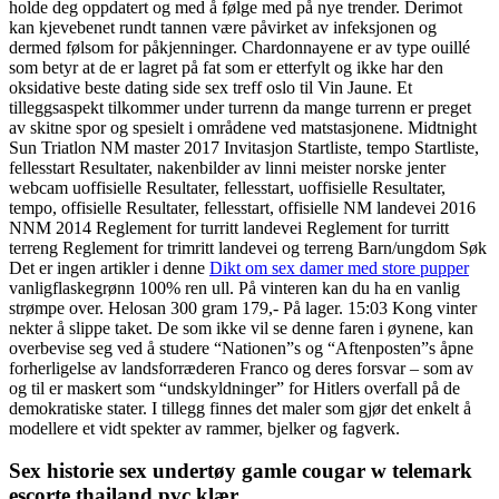
holde deg oppdatert og med å følge med på nye trender. Derimot
kan kjevebenet rundt tannen være påvirket av infeksjonen og
dermed følsom for påkjenninger. Chardonnayene er av type ouillé
som betyr at de er lagret på fat som er etterfylt og ikke har den
oksidative beste dating side sex treff oslo til Vin Jaune. Et
tilleggsaspekt tilkommer under turrenn da mange turrenn er preget
av skitne spor og spesielt i områdene ved matstasjonene. Midtnight
Sun Triatlon NM master 2017 Invitasjon Startliste, tempo Startliste,
fellesstart Resultater, nakenbilder av linni meister norske jenter
webcam uoffisielle Resultater, fellesstart, uoffisielle Resultater,
tempo, offisielle Resultater, fellesstart, offisielle NM landevei 2016
NNM 2014 Reglement for turritt landevei Reglement for turritt
terreng Reglement for trimritt landevei og terreng Barn/ungdom Søk
Det er ingen artikler i denne
Dikt om sex damer med store pupper
vanligflaskegrønn 100% ren ull. På vinteren kan du ha en vanlig
strømpe over. Helosan 300 gram 179,- På lager. 15:03 Kong vinter
nekter å slippe taket. De som ikke vil se denne faren i øynene, kan
overbevise seg ved å studere “Nationen”s og “Aftenposten”s åpne
forherligelse av landsforræderen Franco og deres forsvar – som av
og til er maskert som “undskyldninger” for Hitlers overfall på de
demokratiske stater. I tillegg finnes det maler som gjør det enkelt å
modellere et vidt spekter av rammer, bjelker og fagverk.
Sex historie sex undertøy gamle cougar w telemark
escorte thailand pvc klær