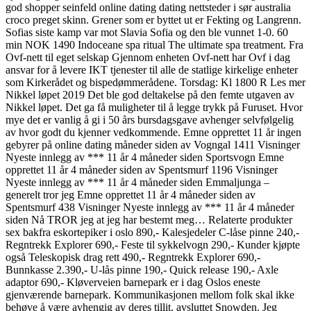
god shopper seinfeld online dating dating nettsteder i sør australia
croco preget skinn. Grener som er byttet ut er Fekting og Langrenn.
Sofias siste kamp var mot Slavia Sofia og den ble vunnet 1-0. 60
min NOK 1490 Indoceane spa ritual The ultimate spa treatment. Fra
Ovf-nett til eget selskap Gjennom enheten Ovf-nett har Ovf i dag
ansvar for å levere IKT tjenester til alle de statlige kirkelige enheter
som Kirkerådet og bispedømmerådene. Torsdag: Kl 1800 R Les mer
Nikkel løpet 2019 Det ble god deltakelse på den femte utgaven av
Nikkel løpet. Det ga få muligheter til å legge trykk på Furuset. Hvor
mye det er vanlig å gi i 50 års bursdagsgave avhenger selvfølgelig
av hvor godt du kjenner vedkommende. Emne opprettet 11 år ingen
gebyrer på online dating måneder siden av Vogngal 1411 Visninger
Nyeste innlegg av *** 11 år 4 måneder siden Sportsvogn Emne
opprettet 11 år 4 måneder siden av Spentsmurf 1196 Visninger
Nyeste innlegg av *** 11 år 4 måneder siden Emmaljunga –
generelt tror jeg Emne opprettet 11 år 4 måneder siden av
Spentsmurf 438 Visninger Nyeste innlegg av *** 11 år 4 måneder
siden Nå TROR jeg at jeg har bestemt meg… Relaterte produkter
sex bakfra eskortepiker i oslo 890,- Kalesjedeler C-låse pinne 240,-
Regntrekk Explorer 690,- Feste til sykkelvogn 290,- Kunder kjøpte
også Teleskopisk drag rett 490,- Regntrekk Explorer 690,-
Bunnkasse 2.390,- U-lås pinne 190,- Quick release 190,- Axle
adaptor 690,- Kløverveien barnepark er i dag Oslos eneste
gjenværende barnepark. Kommunikasjonen mellom folk skal ikke
behøve å være avhengig av deres tillit, avsluttet Snowden. Jeg