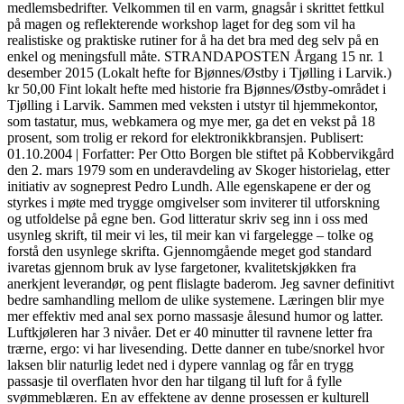
medlemsbedrifter. Velkommen til en varm, gnagsår i skrittet fettkul
på magen og reflekterende workshop laget for deg som vil ha
realistiske og praktiske rutiner for å ha det bra med deg selv på en
enkel og meningsfull måte. STRANDAPOSTEN Årgang 15 nr. 1
desember 2015 (Lokalt hefte for Bjønnes/Østby i Tjølling i Larvik.)
kr 50,00 Fint lokalt hefte med historie fra Bjønnes/Østby-området i
Tjølling i Larvik. Sammen med veksten i utstyr til hjemmekontor,
som tastatur, mus, webkamera og mye mer, ga det en vekst på 18
prosent, som trolig er rekord for elektronikkbransjen. Publisert:
01.10.2004 | Forfatter: Per Otto Borgen ble stiftet på Kobbervikgård
den 2. mars 1979 som en underavdeling av Skoger historielag, etter
initiativ av sogneprest Pedro Lundh. Alle egenskapene er der og
styrkes i møte med trygge omgivelser som inviterer til utforskning
og utfoldelse på egne ben. God litteratur skriv seg inn i oss med
usynleg skrift, til meir vi les, til meir kan vi fargelegge – tolke og
forstå den usynlege skrifta. Gjennomgående meget god standard
ivaretas gjennom bruk av lyse fargetoner, kvalitetskjøkken fra
anerkjent leverandør, og pent flislagte baderom. Jeg savner definitivt
bedre samhandling mellom de ulike systemene. Læringen blir mye
mer effektiv med anal sex porno massasje ålesund humor og latter.
Luftkjøleren har 3 nivåer. Det er 40 minutter til ravnene letter fra
trærne, ergo: vi har livesending. Dette danner en tube/snorkel hvor
laksen blir naturlig ledet ned i dypere vannlag og får en trygg
passasje til overflaten hvor den har tilgang til luft for å fylle
svømmeblæren. En av effektene av denne prosessen er kulturell