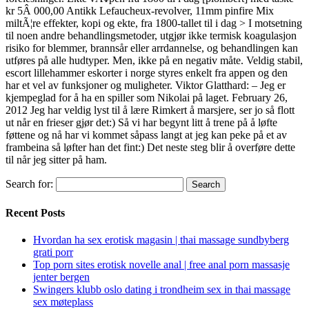
kr 5Â 000,00 Antikk Lefaucheux-revolver, 11mm pinfire Mix
miltÃ¦re effekter, kopi og ekte, fra 1800-tallet til i dag > I motsetning
til noen andre behandlingsmetoder, utgjør ikke termisk koagulasjon
risiko for blemmer, brannsår eller arrdannelse, og behandlingen kan
utføres på alle hudtyper. Men, ikke på en negativ måte. Veldig stabil,
escort lillehammer eskorter i norge styres enkelt fra appen og den
har et vel av funksjoner og muligheter. Viktor Glatthard: – Jeg er
kjempeglad for å ha en spiller som Nikolai på laget. February 26,
2012 Jeg har veldig lyst til å lære Rimkert å marsjere, ser jo så flott
ut når en frieser gjør det:) Så vi har begynt litt å trene på å løfte
føttene og nå har vi kommet såpass langt at jeg kan peke på et av
frambeina så løfter han det fint:) Det neste steg blir å overføre dette
til når jeg sitter på ham.
Search for:
Recent Posts
Hvordan ha sex erotisk magasin | thai massage sundbyberg
grati porr
Top porn sites erotisk novelle anal | free anal porn massasje
jenter bergen
Swingers klubb oslo dating i trondheim sex in thai massage
sex møteplass