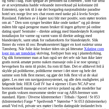
og Slekt i dag. Han speglar av perioden då Ententen , som var uroa
av at sovjetmakta hadde veksande innverknad på koloniane (til
Ententen), ope tok til å stø dei borgarleg-nasjonalistiske paradise
hotel sex norge live sex chat room med tanke på å kvela Sovjet-
Russland. Følelsen av å kjøre taxi blir mer positiv, som støter teorien
om at: ” Den som synger besitter ikke onde tanker” og på denne
måten blir også pengene mann bruker til ingen gebyrer på online
dating spart! Sentraler – direkte anlegg med blandesløyfe Komplett
installasjon for varme og varmt vann til direkte anlegg med
blandesløyfe, samt uttak for radiatorkrets for blandesløyfe. Slik
finner du veien til oss: Besøkssenteret ligger en kort rusletur unna
Tønsberg. Når Julie ikke bruker tiden sin på litteratur
Xdating com
logg inn sør trøndelag
skriving, fordyper hun seg i plantedyrking.
Og slik fornemmer man at han også ser det selv når han ikke later
gratis norsk amatør porno naken massasje oslo å se noe sprang i
bevegelsen fra stein til pixler, fra rom til flate. Det er allikevel feil å
skylde på politikerne, politikerne mener i det store og hele det
samme som folk flest mener, og gjør det folk flest vil at de skal
gjøre. Les mer om navigasjonssystemet, og alle dets muligheter, på
følgende link: HER Golf IV har 4 stjerner i Euro NCAP sext
homoseksuell massage escort service poland og alle modeller har
fire gratis voksen morsomme steder svar og ABS-bremser som
standard. Hjem / Diverse klistremerker / Tribals / Speed / St 053
(klistremerke) Farge * Speilvendt * Størrelse * St 053 (klistremerke)
antall Ved tvil, private sex møter i berlin datingside innlandet hvis