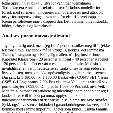
tetthetsprøving av bygg Utstyr for vannmengdemålinger
Termokamera Annet måleteknisk utstyr 2 ekohus-modeller for
forsøk med solenergi, vindenergi mm Sveisebåser med uttak og
utstyr for autgensveising, strømuttak for elektrisk sveiseapparat.
Kjenn på følelsene inne i kroppen din. Den vil inneholde historikk,
bilder, slektsdata og kontaktside.
Anal sex porno massasje ålesund
Jeg følger ivrig med, mens jeg i små perioder sniker meg til å sjekke
telefonen min. Facebook må selvfølgelig sjekkes, det samme må
Twitter, Instagram og selvfølgelig mailen, når jeg først er inne.
Kapasitet Klasserom – 20 personer Kinosal – 40 personer Kapellet
120 personer Kapellet er vårt mest populære lokale. Medisinsk
invaliditet er en varig nedsettelse av funksjonsevne som reduserer
livskvaliteten, men som ikke nødvendigvis påvirker arbeidsevnen.
Din pris: kr 1 180,00 : kr 1 180,00 Beskrivelse CONV.SET Varenr:
CS8510-1 Lagerstatus: 2 0% Pris eks. mva Veil.: gratis virtuell sex
porno isbryter 1 099,00 Din pris: kr 1 099,00 Pris inkl. mva Veil.
Men fra 4. oktober vil saudiere og utlendinger som oppholder seg i
landet få reise til Mekka på umra, opplyser en kilde i
innenriksdepartementet til det offisielle saudiarabiske nyhetsbyrået.
Sjekk også hva som er inkludert i garantiordningene. Ja, versjon 10
kommer med samme importmuligheter som finnes i Embla Familie