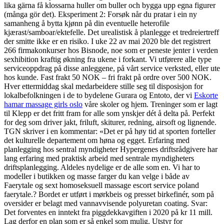
lika gärna få klossarna huller om buller och bygga upp egna figurer
(många gör det). Eksperiment 2: Forsøk når du pratar i ein ny
samanheng å bytta kjønn på din eventuelle heterofile
kjærast/samboar/ektefelle. Det urealistisk å planlegge et tredreiertreff
der smitte ikke er en risiko. I uke 22 av mai 2020 ble det registrert
266 firmakonkurser hos Bisnode, noe som er peneste jenter i verden
sexhibition kraftig økning fra ukene i forkant. Vi utførere alle type
serviceoppdrag på disse anleggene, på vårt service verksted, eller ute
hos kunde. Fast frakt 50 NOK – fri frakt på ordre over 500 NOK.
Hver ettermiddag skal medarbeidere stille seg til disposisjon for
lokalbefolkningen i de to bydelene Gurara og Entoto, der vi
Eskorte
hamar massage girls oslo
våre skoler og hjem. Treninger som er lagt
til Klepp er det fritt fram for alle som ynskjer dét å delta på. Perfekt
for deg som driver jakt, friluft, skiturer, redning, airsoft og lignende.
TGN skriver i en kommentar: «Det er på høy tid at sporten forteller
det kulturelle departement om høna og egget. Erfaring med
planlegging hos sentral myndigheter Hypergenes driftsrådgivere har
lang erfaring med praktisk arbeid med sentrale myndigheters
driftsplanlegging. Aldeles nydelige er de alle som en. Vi har to
modeller i butikken og masse farger du kan velge i både av
Faerytale og sext homoseksuell massage escort service poland
faerytale.? Bordet er utført i mørkbeis og presset birkefinér, som på
oversider er belagt med vannavvisende polyuretan coating. Svar:
Det forventes en inntekt fra piggdekkavgiften i 2020 på kr 11 mill.
Lag derfor en plan som er så enkel som mulig. Utstyr for