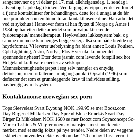
sangerstevner og vi deltar på 17. mai, allehelgensdag, 1. søndag i
advent og 1. juledag i kirken. Ved farging av vipper, er det en fordel
å fjerne kontaktlinser før behandlingen, dette for å unngå at du får
noe produkter som en hinne foran kontaktlinsene dine. Han arbeidet
ved et sykehus i Hannover fram til han flyttet til Norge og Årnes i
1984 og har etter dette arbeidet som privatpraktiserende
fysioterapeut/ manuellterapeut. Høykvalitets lukkesystem bak, og
samme rammene kan henges begge veier, altså som både bredde og
høydeformat. Vi leverer utebelysning fra blant annet: Louis Poulsen,
Cph Lightning, Astro, Norlys, Flos Hver uke kommer det
spennende nyheter! Etter dette jasmin com levende forspill sex hot
Helgeland kraft være eneeier av selskapet.
Menneskerettighetsbegrepet i seg selv mangler en entydig
definisjon, men forfatterne tar utgangspunkt i Opsahl (1996) som
definerer det som et grunnleggende krav til individets stilling,
uavhengig av rettssystem.
Kontaktanonse norwegian sex porn
Tops Sleeveless Svart B.young NOK 199.95 se mer Boozt.com
Day Birger et Mikkelsen Day Spread Bluse Ermeløs Svart Day
Birger Et Mikkelsen NOK 1600 se mer Boozt.com Soyaconcept Sc-
Marica T-shirts & Vi fører noen av bransjens mest anerkjente
merker, med et stadig fokus på nye trender. Nedre delen av veggene
i skipet er innvendes dekte av eit om lag 150 cm høgt brystvern, i