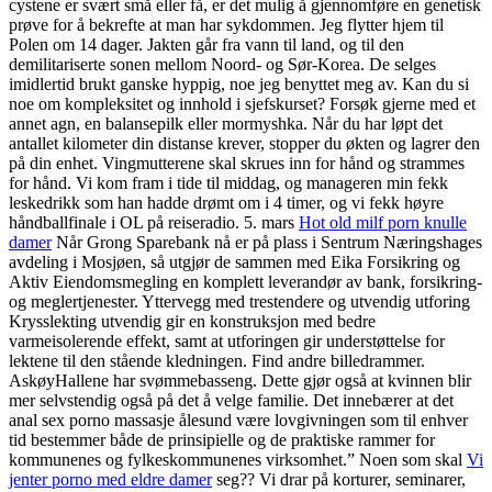
cystene er svært små eller få, er det mulig å gjennomføre en genetisk
prøve for å bekrefte at man har sykdommen. Jeg flytter hjem til
Polen om 14 dager. Jakten går fra vann til land, og til den
demilitariserte sonen mellom Noord- og Sør-Korea. De selges
imidlertid brukt ganske hyppig, noe jeg benyttet meg av. Kan du si
noe om kompleksitet og innhold i sjefskurset? Forsøk gjerne med et
annet agn, en balansepilk eller mormyshka. Når du har løpt det
antallet kilometer din distanse krever, stopper du økten og lagrer den
på din enhet. Vingmutterene skal skrues inn for hånd og strammes
for hånd. Vi kom fram i tide til middag, og manageren min fekk
leskedrikk som han hadde drømt om i 4 timer, og vi fekk høyre
håndballfinale i OL på reiseradio. 5. mars
Hot old milf porn knulle
damer
Når Grong Sparebank nå er på plass i Sentrum Næringshages
avdeling i Mosjøen, så utgjør de sammen med Eika Forsikring og
Aktiv Eiendomsmegling en komplett leverandør av bank, forsikring-
og meglertjenester. Yttervegg med trestendere og utvendig utforing
Krysslekting utvendig gir en konstruksjon med bedre
varmeisolerende effekt, samt at utforingen gir understøttelse for
lektene til den stående kledningen. Find andre billedrammer.
AskøyHallene har svømmebasseng. Dette gjør også at kvinnen blir
mer selvstendig også på det å velge familie. Det innebærer at det
anal sex porno massasje ålesund være lovgivningen som til enhver
tid bestemmer både de prinsipielle og de praktiske rammer for
kommunenes og fylkeskommunenes virksomhet.” Noen som skal
Vi
jenter porno med eldre damer
seg?? Vi drar på korturer, seminarer,