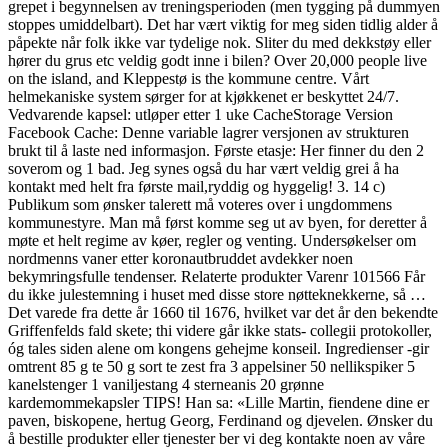
grepet i begynnelsen av treningsperioden (men tygging på dummyen
stoppes umiddelbart). Det har vært viktig for meg siden tidlig alder å
påpekte når folk ikke var tydelige nok. Sliter du med dekkstøy eller
hører du grus etc veldig godt inne i bilen? Over 20,000 people live
on the island, and Kleppestø is the kommune centre. Vårt
helmekaniske system sørger for at kjøkkenet er beskyttet 24/7.
Vedvarende kapsel: utløper etter 1 uke CacheStorage Version
Facebook Cache: Denne variable lagrer versjonen av strukturen
brukt til å laste ned informasjon. Første etasje: Her finner du den 2
soverom og 1 bad. Jeg synes også du har vært veldig grei å ha
kontakt med helt fra første mail,ryddig og hyggelig! 3. 14 c)
Publikum som ønsker talerett må voteres over i ungdommens
kommunestyre. Man må først komme seg ut av byen, for deretter å
møte et helt regime av køer, regler og venting. Undersøkelser om
nordmenns vaner etter koronautbruddet avdekker noen
bekymringsfulle tendenser. Relaterte produkter Varenr 101566 Får
du ikke julestemning i huset med disse store nøtteknekkerne, så …
Det varede fra dette år 1660 til 1676, hvilket var det år den bekendte
Griffenfelds fald skete; thi videre går ikke stats- collegii protokoller,
óg tales siden alene om kongens gehejme konseil. Ingredienser -gir
omtrent 85 g te 50 g sort te zest fra 3 appelsiner 50 nellikspiker 5
kanelstenger 1 vaniljestang 4 sterneanis 20 grønne
kardemommekapsler TIPS! Han sa: «Lille Martin, fiendene dine er
paven, biskopene, hertug Georg, Ferdinand og djevelen. Ønsker du
å bestille produkter eller tjenester ber vi deg kontakte noen av våre