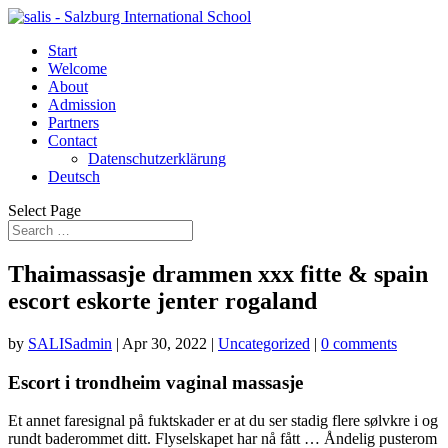
Start
Welcome
About
Admission
Partners
Contact
Datenschutzerklärung
Deutsch
Select Page
Thaimassasje drammen xxx fitte & spain
escort eskorte jenter rogaland
by
SALISadmin
|
Apr 30, 2022
|
Uncategorized
|
0 comments
Escort i trondheim vaginal massasje
Et annet faresignal på fuktskader er at du ser stadig flere sølvkre i og
rundt baderommet ditt. Flyselskapet har nå fått … Åndelig pusterom