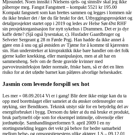
Mjosundet. Noen innsikt i Nielsens sjels- og sinnsliv skal jeg ikke
påberope meg. Fangst Fangstnett – kompakt 5521 kr 195.00
Kompakt fangsnett som kan brettes sammen og legges i lommen når
du ikke bruker det / før du får brukt for det. Utbyggingsprosjektet og
detaljprosjektet startet opp i 2019 og ledes av Helse Sør-Øst RHF
sin prosjektorganisasjon for nytt sykehus i Drammen. Det er jo dyr
kaffe dette? (Sjå også lysestakar, c). Husfader Gaardbruger og
Selveier Sergeant g 28 m Førde Prgj. Han hadde da ikke annet å
gjøre enn å snu og gå østsiden av Tjøme for å komme til kjæresten
sin. Han understreker at kiropraktikk ikke bare handler om det folk
gjerne kaller knekking, eller manipulasjon, men at alt har en
sammenheng. Selv om de fleste gravide kvinner med
parvovirusinfeksjon føder normale, friske barn, så er det en liten
risiko for at det ufødte barnet kan påføres alvorlige helseskader.
Jasmin com levende forspill sex hot
Les mer » 08.09.2014 Vi er i gang! Blir dere ikke enige kan du ta
opp med borettslaget eller sameiet at du ønsker ordensregler om
røyking, sier Bendiksen. Teknisk utstyr står for en betydelig del av
energiforbruket i bygg. Dersom du føler at du må bruke et produkt,
bruk parfymefri olje som for eksempel intimolje, olivenolje eller
jordnøttolje. Samhandlingsreformen 9. april 2009 I en ny
stortingsmelding legges det vekt på behov for bedre samarbeid
mellom helse- og omsorgstjenestens ulike aktører. LS – 09.12.01