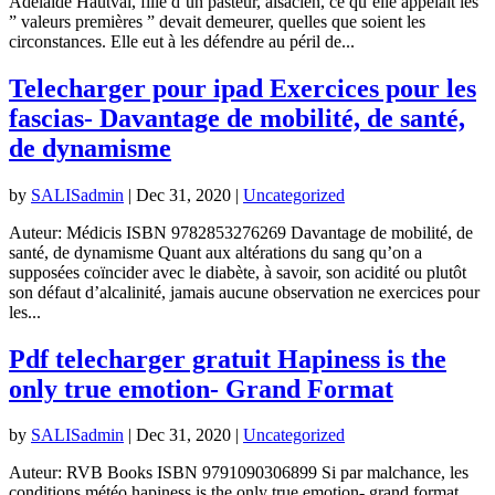
Adélaïde Hautval, fille d’un pasteur, alsacien, ce qu’elle appelait les
” valeurs premières ” devait demeurer, quelles que soient les
circonstances. Elle eut à les défendre au péril de...
Telecharger pour ipad Exercices pour les
fascias- Davantage de mobilité, de santé,
de dynamisme
by
SALISadmin
|
Dec 31, 2020
|
Uncategorized
Auteur: Médicis ISBN 9782853276269 Davantage de mobilité, de
santé, de dynamisme Quant aux altérations du sang qu’on a
supposées coïncider avec le diabète, à savoir, son acidité ou plutôt
son défaut d’alcalinité, jamais aucune observation ne exercices pour
les...
Pdf telecharger gratuit Hapiness is the
only true emotion- Grand Format
by
SALISadmin
|
Dec 31, 2020
|
Uncategorized
Auteur: RVB Books ISBN 9791090306899 Si par malchance, les
conditions météo hapiness is the only true emotion- grand format