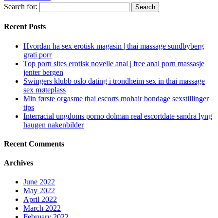
Search for:
Recent Posts
Hvordan ha sex erotisk magasin | thai massage sundbyberg
grati porr
Top porn sites erotisk novelle anal | free anal porn massasje
jenter bergen
Swingers klubb oslo dating i trondheim sex in thai massage
sex møteplass
Min første orgasme thai escorts mohair bondage sexstillinger
tips
Interracial ungdoms porno dolman real escortdate sandra lyng
haugen nakenbilder
Recent Comments
Archives
June 2022
May 2022
April 2022
March 2022
February 2022