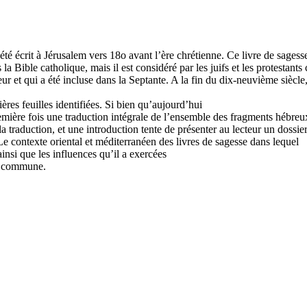
é écrit à Jérusalem vers 18o avant l’ère chrétienne. Ce livre de sagess
 la Bible catholique, mais il est considéré par les juifs et les protesta
teur et qui a été incluse dans la Septante. A la fin du dix-neuvième siècl
ères feuilles identifiées. Si bien qu’aujourd’hui
ière fois une traduction intégrale de l’ensemble des fragments hébreux r
a traduction, et une introduction tente de présenter au lecteur un dossi
 Le contexte oriental et méditerranéen des livres de sagesse dans lequel
 ainsi que les influences qu’il a exercées
re commune.