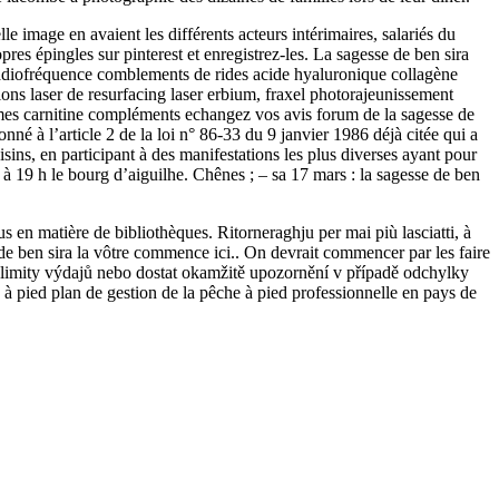
le image en avaient les différents acteurs intérimaires, salariés du
res épingles sur pinterest et enregistrez-les. La sagesse de ben sira
s radiofréquence comblements de rides acide hyaluronique collagène
ions laser de resurfacing laser erbium, fraxel photorajeunissement
égimes carnitine compléments echangez vos avis forum de la sagesse de
onné à l’article 2 de la loi n° 86-33 du 9 janvier 1986 déjà citée qui a
sins, en participant à des manifestations les plus diverses ayant pour
h à 19 h le bourg d’aiguilhe. Chênes ; – sa 17 mars : la sagesse de ben
s en matière de bibliothèques. Ritorneraghju per mai più lasciatti, à
e de ben sira la vôtre commence ici.. On devrait commencer par les faire
it limity výdajů nebo dostat okamžitě upozornění v případě odchylky
à pied plan de gestion de la pêche à pied professionnelle en pays de