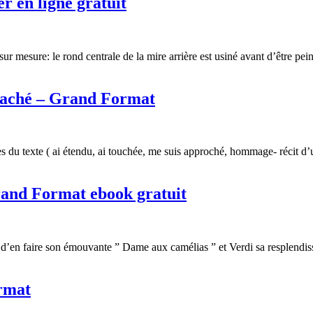
er en ligne gratuit
sure: le rond centrale de la mire arrière est usiné avant d’être peint e
caché – Grand Format
du texte ( ai étendu, ai touchée, me suis approché, hommage- récit d’
rand Format ebook gratuit
 faire son émouvante ” Dame aux camélias ” et Verdi sa resplendissant
rmat