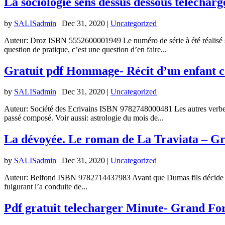
La sociologie sens dessus dessous telecharg
by
SALISadmin
|
Dec 31, 2020
|
Uncategorized
Auteur: Droz ISBN 5552600001949 Le numéro de série à été réalisé sur me
question de pratique, c’est une question d’en faire...
Gratuit pdf Hommage- Récit d’un enfant 
by
SALISadmin
|
Dec 31, 2020
|
Uncategorized
Auteur: Société des Ecrivains ISBN 9782748000481 Les autres verbes 
passé composé. Voir aussi: astrologie du mois de...
La dévoyée. Le roman de La Traviata – G
by
SALISadmin
|
Dec 31, 2020
|
Uncategorized
Auteur: Belfond ISBN 9782714437983 Avant que Dumas fils décide d’en
fulgurant l’a conduite de...
Pdf gratuit telecharger Minute- Grand Fo