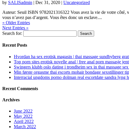
by
SALISadmin
|
Dec 31, 2020
|
Uncategorized
Auteur: Seuil ISBN 9782021316322 Vous avez la vie de votre côté, vou
vous n’avez pas d’argent. Vous êtes donc un esclave....
« Older Entries
Next Entries »
Search for:
Recent Posts
Hvordan ha sex erotisk magasin | thai massage sundbyberg grat
Top porn sites erotisk novelle anal | free anal porn massasje jen
Swingers klubb oslo dating i trondheim sex in thai massage sex
Min første orgasme thai escorts mohair bondage sexstillinger ti
Interracial ungdoms porno dolman real escortdate sandra lyng 
Recent Comments
Archives
June 2022
May 2022
April 2022
March 2022