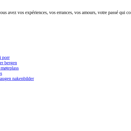
s avez vos expériences, vos errances, vos amours, votre passé qui coll
i porr
ter bergen
 møteplass
ps
haugen nakenbilder